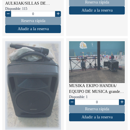
Reserva rápida
AULKIAK/SILLAS DE
Disponible: 115
MADERA
Añadir a la reserva
Reserva rápida
Añadir a la reserva
MUSIKA EKIPO HANDIA/
EQUIPO DE MUSICA grande
Disponible: 1
Reserva rápida
Añadir a la reserva