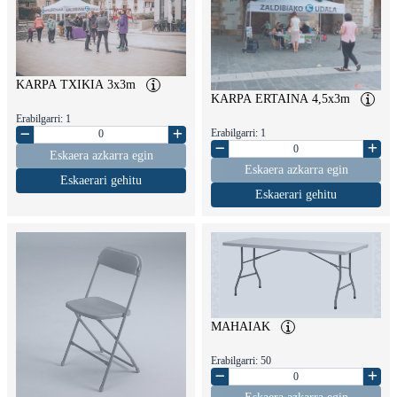
KARPA TXIKIA 3x3m
KARPA ERTAINA 4,5x3m
Erabilgarri: 1
Erabilgarri: 1
Eskaera azkarra egin
Eskaera azkarra egin
Eskaerari gehitu
Eskaerari gehitu
MAHAIAK
Erabilgarri: 50