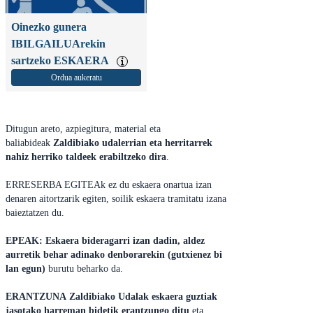
Oinezko gunera
IBILGAILUArekin
sartzeko ESKAERA
Ordua aukeratu
Ditugun areto, azpiegitura, material eta
baliabideak
Zaldibiako udalerrian eta herritarrek
nahiz herriko taldeek erabiltzeko dira
.
ERRESERBA EGITEAk ez du eskaera onartua izan
denaren aitortzarik egiten, soilik eskaera tramitatu izana
baieztatzen du.
EPEAK: Eskaera bideragarri izan dadin, aldez
aurretik behar adinako denborarekin (gutxienez bi
lan egun)
burutu beharko da.
ERANTZUNA Zaldibiako Udalak eskaera guztiak
jasotako harreman bidetik erantzungo ditu
eta