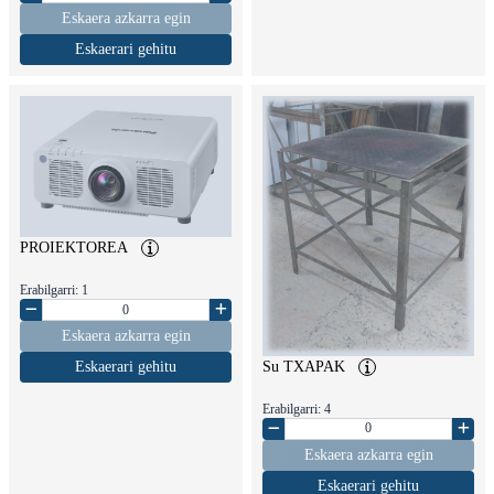
Eskaera azkarra egin
Eskaerari gehitu
PROIEKTOREA
Erabilgarri: 1
Eskaera azkarra egin
Su TXAPAK
Eskaerari gehitu
Erabilgarri: 4
Eskaera azkarra egin
Eskaerari gehitu