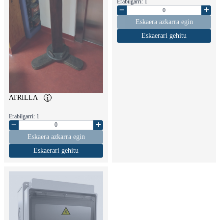
Erabilgarri: 1
Eskaera azkarra egin
Eskaerari gehitu
ATRILLA
Erabilgarri: 1
Eskaera azkarra egin
Eskaerari gehitu