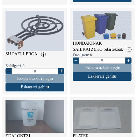
HONDAKINAK
SAILKATZEKO bitartekoak
SU PAELLEROA
Erabilgarri: 6
Erabilgarri: 6
Eskaera azkarra egin
Eskaerari gehitu
Eskaera azkarra egin
Eskaerari gehitu
EDALONTZI
PLATER