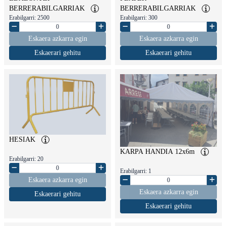
BERRERABILGARRIAK
BERRERABILGARRIAK
Erabilgarri: 2500
Erabilgarri: 300
Eskaera azkarra egin
Eskaera azkarra egin
Eskaerari gehitu
Eskaerari gehitu
HESIAK
KARPA HANDIA 12x6m
Erabilgarri: 20
Erabilgarri: 1
Eskaera azkarra egin
Eskaera azkarra egin
Eskaerari gehitu
Eskaerari gehitu