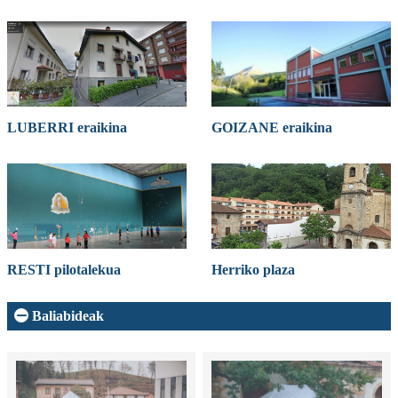
LUBERRI eraikina
GOIZANE eraikina
RESTI pilotalekua
Herriko plaza
Baliabideak