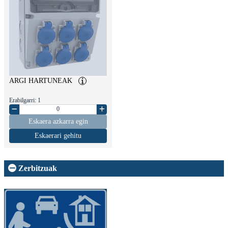
ARGI HARTUNEAK
Erabilgarri: 1
Eskaera azkarra egin
Eskaerari gehitu
Zerbitzuak