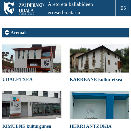
Areto eta baliabideen
ES
erreserba ataria
Aretoak
UDALETXEA
KARREANE kultur etxea
KIMUENE kulturgunea
HERRI ANTZOKIA