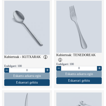
Kubiertoak: TENEDOREAK
Kubiertoak - KUTXARAK
Erabilgarri: 100
Erabilgarri: 100
Eskaera azkarra egin
Eskaera azkarra egin
Eskaerari gehitu
Eskaerari gehitu