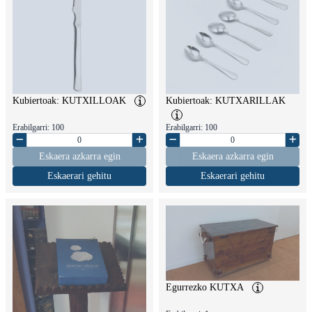
Kubiertoak: KUTXILLOAK
Kubiertoak: KUTXARILLAK
Erabilgarri: 100
Erabilgarri: 100
Eskaera azkarra egin
Eskaera azkarra egin
Eskaerari gehitu
Eskaerari gehitu
Egurrezko KUTXA